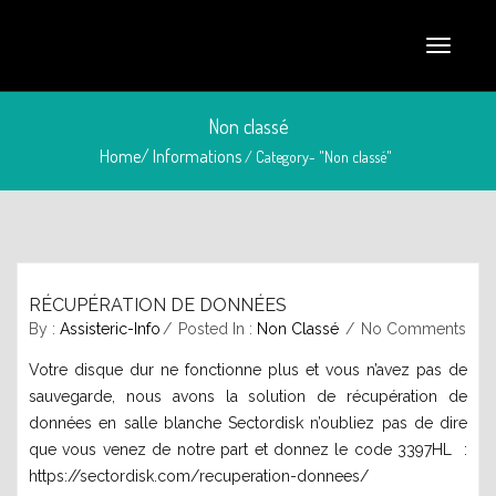
Non classé
Home/
Informations
/ Category- "Non classé"
RÉCUPÉRATION DE DONNÉES
septembre 27, 2015
By :
Assisteric-Info
Posted In :
Non Classé
No Comments
Votre disque dur ne fonctionne plus et vous n’avez pas de
sauvegarde, nous avons la solution de récupération de
données en salle blanche Sectordisk n’oubliez pas de dire
que vous venez de notre part et donnez le code 3397HL :
https://sectordisk.com/recuperation-donnees/