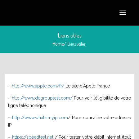
Liens utiles
Home/
Liens utiles
–
http://www.apple.com/fr/
Le site d’Apple France
septembre 4, 2015
–
http://www.degrouptest.com/
Pour voir l’éligibilité de votre
ligne téléphonique
–
http://www.whatismyip.com
/ Pour connaitre votre adresse
IP
–
https://speedtest.net
/ Pour tester votre débit internet (tout