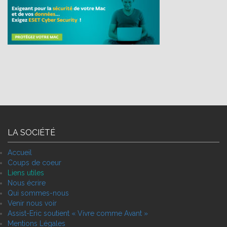
LA SOCIÉTÉ
Accueil
Coups de coeur
Liens utiles
Nous écrire
Qui sommes-nous
Venir nous voir
Assist-Eric soutient « Vivre comme Avant »
Mentions Légales