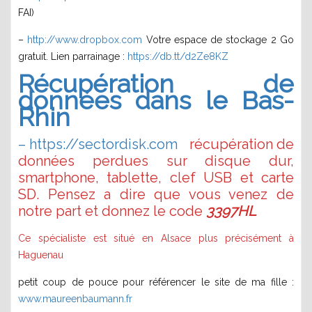
FAI)
–
http://www.dropbox.com
Votre espace de stockage 2 Go
gratuit. Lien parrainage :
https://db.tt/d2Ze8KZ
Récupération de
données dans le Bas-
Rhin
– https://sectordisk.com
récupération de
données perdues sur disque dur,
smartphone, tablette, clef USB et carte
SD. Pensez a dire que vous venez de
notre part et donnez le code
3397HL
Ce spécialiste est situé en Alsace plus précisément à
Haguenau
petit coup de pouce pour référencer le site de ma fille :
www.maureenbaumann.fr