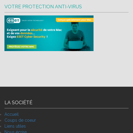
VOTRE PROTECTION ANTI-VIRUS
eset-logo-hd
LA SOCIÉTÉ
Accueil
Coups de coeur
Liens utiles
Nous écrire